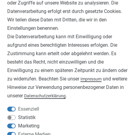
oder Zugriffe auf unsere Website zu analysieren. Die
Datenverarbeitung erfolgt erst durch gesetzte Cookies.
Wir teilen diese Daten mit Dritten, die wir in den
Einstellungen benennen.
INFORMATIONEN
Die Datenverarbeitung kann mit Einwilligung oder
ANLEITUNGEN
aufgrund eines berechtigten Interesses erfolgen. Die
Zustimmung kann erteilt oder abgelehnt werden. Es
WIDERRUFSRECHT
besteht das Recht, nicht einzuwilligen und die
IMPRESSUM
Einwilligung zu einem späteren Zeitpunkt zu ändern oder
DATENSCHUTZERKLÄRUNG
zu widerrufen. Beachten Sie unser
und weitere
Impressum
Hinweise zur Verwendung personenbezogener Daten in
AGB
unserer
.
Daten­schutz­erklärung
VERSAND- UND ZAHLUNGSBEDINGUNGEN
Essenziell
ZAHLUNGSARTEN
Statistik
Marketing
Externe Medien