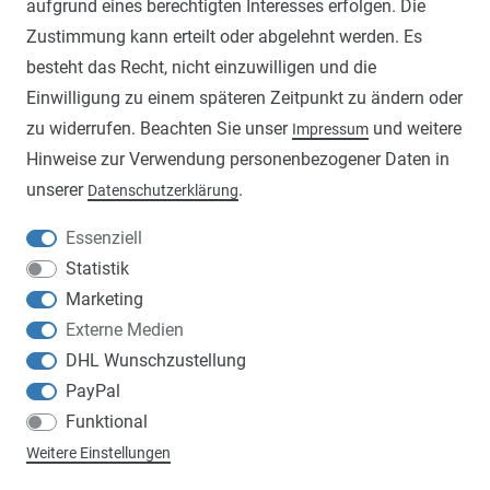
ANLEITUNGEN
aufgrund eines berechtigten Interesses erfolgen. Die
Zustimmung kann erteilt oder abgelehnt werden. Es
WIDERRUFSRECHT
besteht das Recht, nicht einzuwilligen und die
IMPRESSUM
Einwilligung zu einem späteren Zeitpunkt zu ändern oder
DATENSCHUTZERKLÄRUNG
zu widerrufen. Beachten Sie unser
und weitere
Impressum
Hinweise zur Verwendung personenbezogener Daten in
AGB
unserer
.
Daten­schutz­erklärung
VERSAND- UND ZAHLUNGSBEDINGUNGEN
Essenziell
ZAHLUNGSARTEN
Statistik
Marketing
Externe Medien
DHL Wunschzustellung
VERSANDARTEN
PayPal
Funktional
Weitere Einstellungen