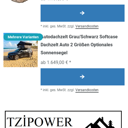
*
inkl. ges. MwSt.
zzgl.
Versandkosten
Autodachzelt Grau/Schwarz Softcase
Mehrere Varianten
Dachzelt Auto 2 Größen Optionales
Sonnensegel
ab 1.649,00 € *
*
inkl. ges. MwSt.
zzgl.
Versandkosten