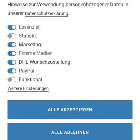
Hinweise zur Verwendung personenbezogener Daten in
AGB
unserer
.
Daten­schutz­erklärung
VERSAND- UND ZAHLUNGSBEDINGUNGEN
Essenziell
ZAHLUNGSARTEN
Statistik
Marketing
Externe Medien
DHL Wunschzustellung
VERSANDARTEN
PayPal
Funktional
Weitere Einstellungen
IHRE VORTEILE BEI UNS
ALLE AKZEPTIEREN
14 TAGE RÜCKGABERECHT
ZUFRIEDENHEITSGARANTIE
ALLE ABLEHNEN
TOP SERVICE